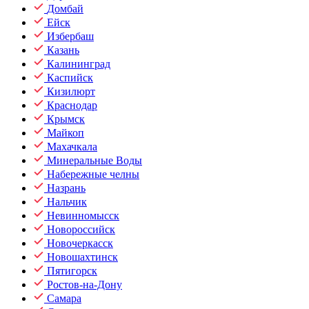
Домбай
Ейск
Избербаш
Казань
Калининград
Каспийск
Кизилюрт
Краснодар
Крымск
Майкоп
Махачкала
Минеральные Воды
Набережные челны
Назрань
Нальчик
Невинномысск
Новороссийск
Новочеркасск
Новошахтинск
Пятигорск
Ростов-на-Дону
Самара