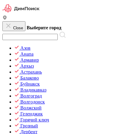
Выберите город
Close
Азов
Анапа
Армавир
Архыз
Астрахань
Балаково
Буйнакск
Владикавказ
Волгоград
Волгодонск
Волжский
Геленджик
Горячий ключ
Грозный
Дербент