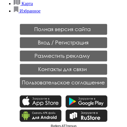
Карта
Избранное
Refers AT2group