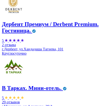
Дербент Премиум / Derbent Premium.
Гостиница.
5
2 отзыва
г.Дербент, ул.​Хандадаша Тагиева, 101
Круглосуточно
В Тарках. Мини-отель.
5
29 отзывов