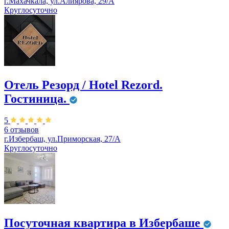
г.Махачкала, ул.Алиярова, 29/А
Круглосуточно
Отель Резорд / Hotel Rezord.
Гостиница.
5
6 отзывов
г.Избербаш, ул.Приморская, 27/А
Круглосуточно
Посуточная квартира в Избербаше