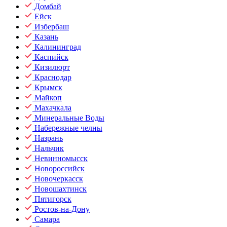
Домбай
Ейск
Избербаш
Казань
Калининград
Каспийск
Кизилюрт
Краснодар
Крымск
Майкоп
Махачкала
Минеральные Воды
Набережные челны
Назрань
Нальчик
Невинномысск
Новороссийск
Новочеркасск
Новошахтинск
Пятигорск
Ростов-на-Дону
Самара