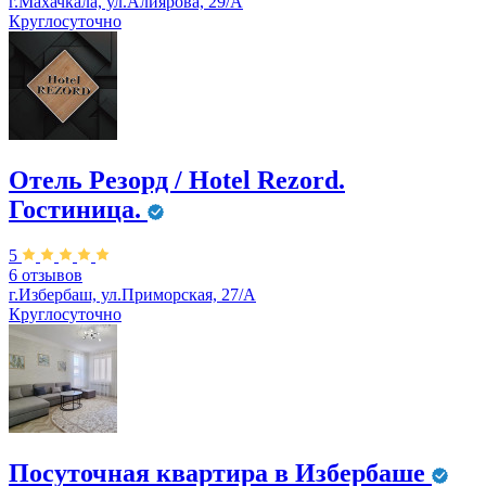
г.Махачкала, ул.Алиярова, 29/А
Круглосуточно
Отель Резорд / Hotel Rezord.
Гостиница.
5
6 отзывов
г.Избербаш, ул.Приморская, 27/А
Круглосуточно
Посуточная квартира в Избербаше