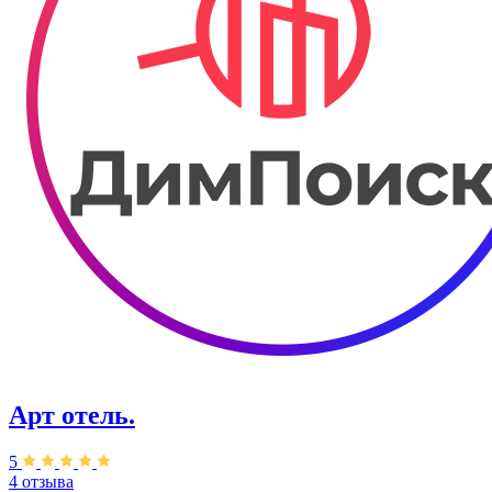
Арт отель.
5
4 отзыва