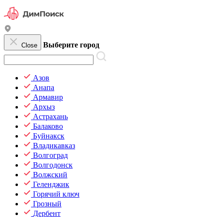
Выберите город
Close
Азов
Анапа
Армавир
Архыз
Астрахань
Балаково
Буйнакск
Владикавказ
Волгоград
Волгодонск
Волжский
Геленджик
Горячий ключ
Грозный
Дербент