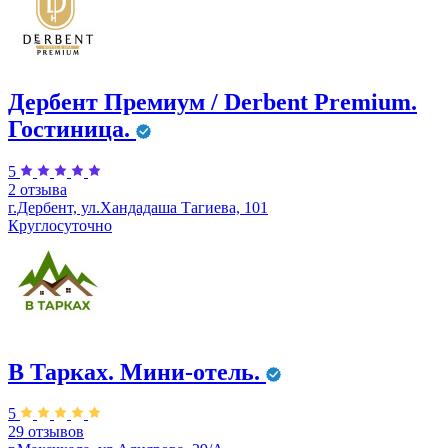
Дербент Премиум / Derbent Premium.
Гостиница.
5
2 отзыва
г.Дербент, ул.​Хандадаша Тагиева, 101
Круглосуточно
В Тарках. Мини-отель.
5
29 отзывов