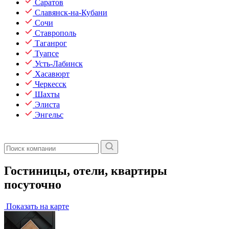
Саратов
Славянск-на-Кубани
Сочи
Ставрополь
Таганрог
Туапсе
Усть-Лабинск
Хасавюрт
Черкесск
Шахты
Элиста
Энгельс
Гостиницы, отели, квартиры
посуточно
Показать на карте