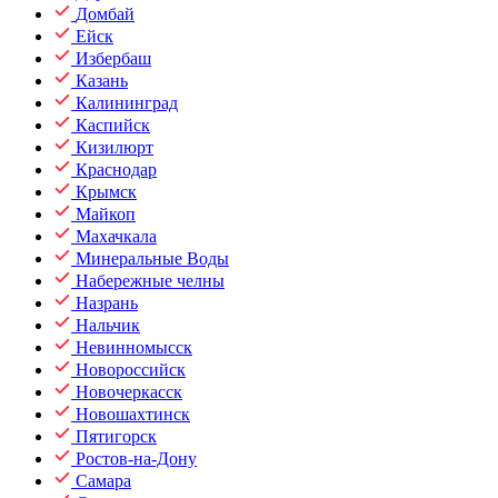
Домбай
Ейск
Избербаш
Казань
Калининград
Каспийск
Кизилюрт
Краснодар
Крымск
Майкоп
Махачкала
Минеральные Воды
Набережные челны
Назрань
Нальчик
Невинномысск
Новороссийск
Новочеркасск
Новошахтинск
Пятигорск
Ростов-на-Дону
Самара