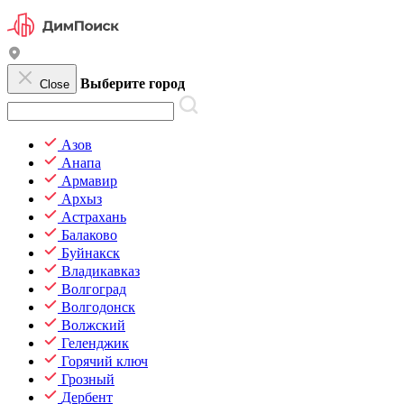
Выберите город
Close
Азов
Анапа
Армавир
Архыз
Астрахань
Балаково
Буйнакск
Владикавказ
Волгоград
Волгодонск
Волжский
Геленджик
Горячий ключ
Грозный
Дербент