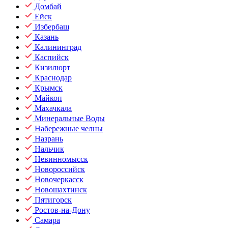
Домбай
Ейск
Избербаш
Казань
Калининград
Каспийск
Кизилюрт
Краснодар
Крымск
Майкоп
Махачкала
Минеральные Воды
Набережные челны
Назрань
Нальчик
Невинномысск
Новороссийск
Новочеркасск
Новошахтинск
Пятигорск
Ростов-на-Дону
Самара