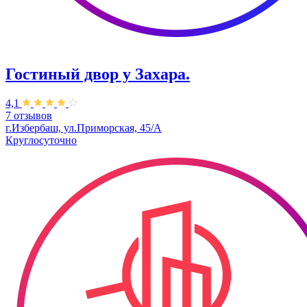
Гостиный двор у Захара.
4,1
7 отзывов
г.Избербаш, ул.Приморская, 45/А
Круглосуточно