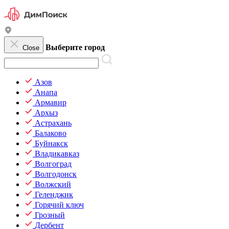
Выберите город
Close
Азов
Анапа
Армавир
Архыз
Астрахань
Балаково
Буйнакск
Владикавказ
Волгоград
Волгодонск
Волжский
Геленджик
Горячий ключ
Грозный
Дербент