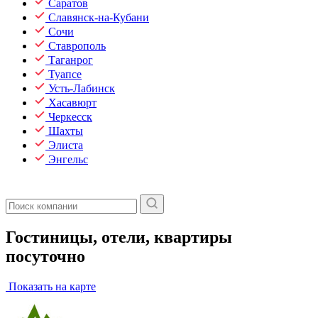
Саратов
Славянск-на-Кубани
Сочи
Ставрополь
Таганрог
Туапсе
Усть-Лабинск
Хасавюрт
Черкесск
Шахты
Элиста
Энгельс
Гостиницы, отели, квартиры
посуточно
Показать на карте