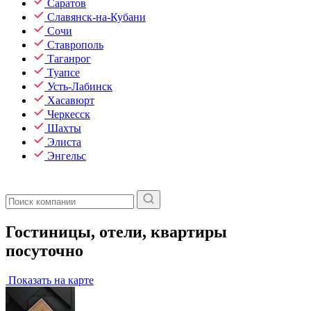
Саратов
Славянск-на-Кубани
Сочи
Ставрополь
Таганрог
Туапсе
Усть-Лабинск
Хасавюрт
Черкесск
Шахты
Элиста
Энгельс
Гостиницы, отели, квартиры
посуточно
Показать на карте