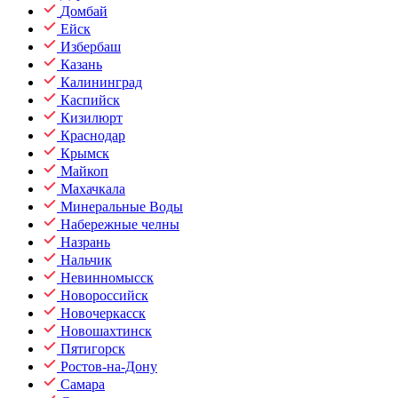
Домбай
Ейск
Избербаш
Казань
Калининград
Каспийск
Кизилюрт
Краснодар
Крымск
Майкоп
Махачкала
Минеральные Воды
Набережные челны
Назрань
Нальчик
Невинномысск
Новороссийск
Новочеркасск
Новошахтинск
Пятигорск
Ростов-на-Дону
Самара