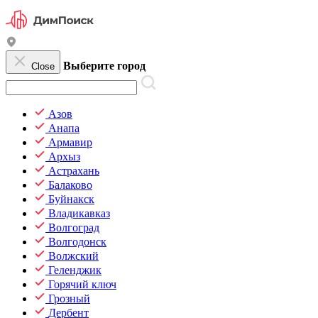
Выберите город
Close
Азов
Анапа
Армавир
Архыз
Астрахань
Балаково
Буйнакск
Владикавказ
Волгоград
Волгодонск
Волжский
Геленджик
Горячий ключ
Грозный
Дербент