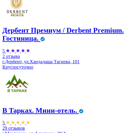
Дербент Премиум / Derbent Premium.
Гостиница.
5
2 отзыва
г.Дербент, ул.​Хандадаша Тагиева, 101
Круглосуточно
В Тарках. Мини-отель.
5
29 отзывов