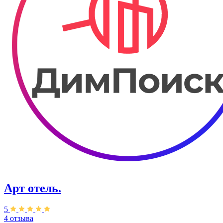
Арт отель.
5
4 отзыва