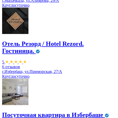
г.Махачкала, ул.Алиярова, 29/А
Круглосуточно
Отель Резорд / Hotel Rezord.
Гостиница.
5
6 отзывов
г.Избербаш, ул.Приморская, 27/А
Круглосуточно
Посуточная квартира в Избербаше