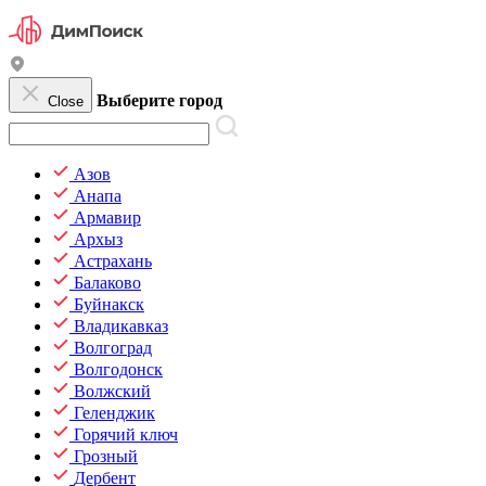
Выберите город
Close
Азов
Анапа
Армавир
Архыз
Астрахань
Балаково
Буйнакск
Владикавказ
Волгоград
Волгодонск
Волжский
Геленджик
Горячий ключ
Грозный
Дербент