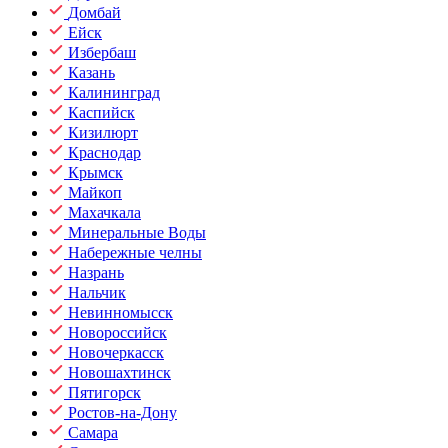
Домбай
Ейск
Избербаш
Казань
Калининград
Каспийск
Кизилюрт
Краснодар
Крымск
Майкоп
Махачкала
Минеральные Воды
Набережные челны
Назрань
Нальчик
Невинномысск
Новороссийск
Новочеркасск
Новошахтинск
Пятигорск
Ростов-на-Дону
Самара