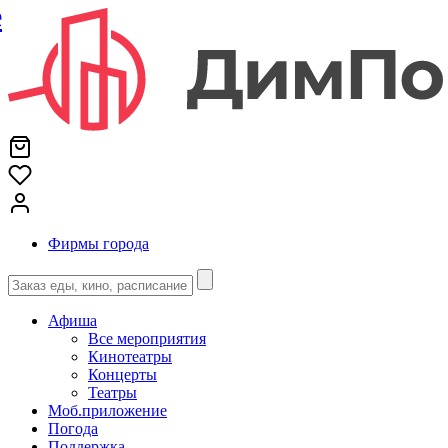
е
Фирмы города
Афиша
Все мероприятия
Кинотеатры
Концерты
Театры
Моб.приложение
Погода
Поддержка