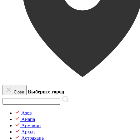
Выберите город
Close
Азов
Анапа
Армавир
Архыз
Астрахань