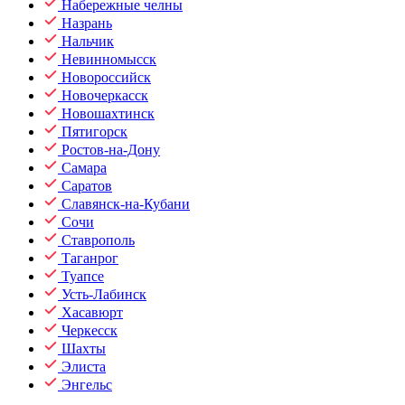
Набережные челны
Назрань
Нальчик
Невинномысск
Новороссийск
Новочеркасск
Новошахтинск
Пятигорск
Ростов-на-Дону
Самара
Саратов
Славянск-на-Кубани
Сочи
Ставрополь
Таганрог
Туапсе
Усть-Лабинск
Хасавюрт
Черкесск
Шахты
Элиста
Энгельс