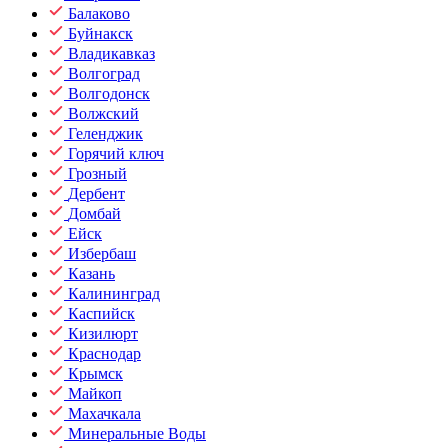
Балаково
Буйнакск
Владикавказ
Волгоград
Волгодонск
Волжский
Геленджик
Горячий ключ
Грозный
Дербент
Домбай
Ейск
Избербаш
Казань
Калининград
Каспийск
Кизилюрт
Краснодар
Крымск
Майкоп
Махачкала
Минеральные Воды