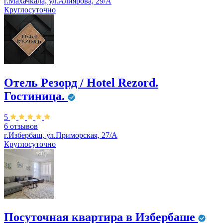
г.Махачкала, ул.Алиярова, 29/А
Круглосуточно
Отель Резорд / Hotel Rezord.
Гостиница.
5
6 отзывов
г.Избербаш, ул.Приморская, 27/А
Круглосуточно
Посуточная квартира в Избербаше