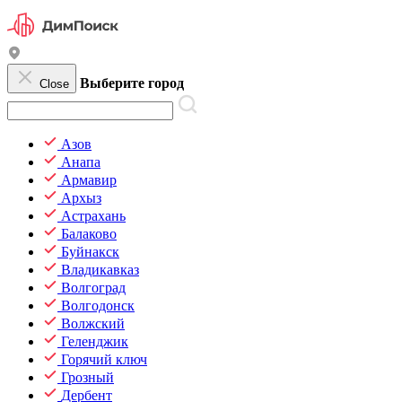
Выберите город
Close
Азов
Анапа
Армавир
Архыз
Астрахань
Балаково
Буйнакск
Владикавказ
Волгоград
Волгодонск
Волжский
Геленджик
Горячий ключ
Грозный
Дербент