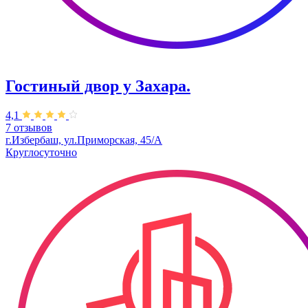
Гостиный двор у Захара.
4,1
7 отзывов
г.Избербаш, ул.Приморская, 45/А
Круглосуточно