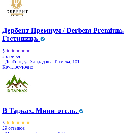
Дербент Премиум / Derbent Premium.
Гостиница.
5
2 отзыва
г.Дербент, ул.​Хандадаша Тагиева, 101
Круглосуточно
В Тарках. Мини-отель.
5
29 отзывов