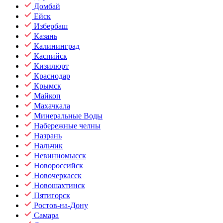
Домбай
Ейск
Избербаш
Казань
Калининград
Каспийск
Кизилюрт
Краснодар
Крымск
Майкоп
Махачкала
Минеральные Воды
Набережные челны
Назрань
Нальчик
Невинномысск
Новороссийск
Новочеркасск
Новошахтинск
Пятигорск
Ростов-на-Дону
Самара