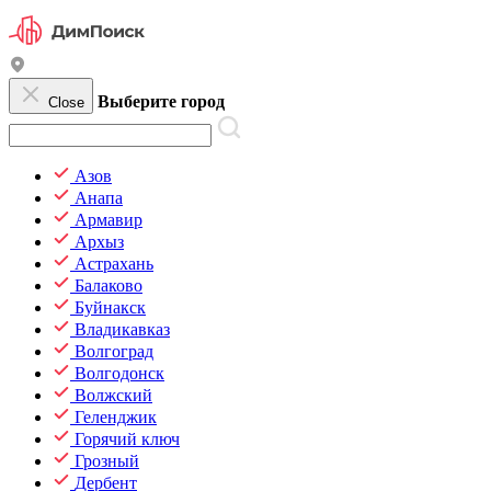
Выберите город
Close
Азов
Анапа
Армавир
Архыз
Астрахань
Балаково
Буйнакск
Владикавказ
Волгоград
Волгодонск
Волжский
Геленджик
Горячий ключ
Грозный
Дербент