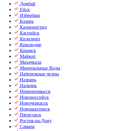
Домбай
Ейск
Избербаш
Казань
Калининград
Каспийск
Кизилюрт
Краснодар
Крымск
Майкоп
Махачкала
Минеральные Воды
Набережные челны
Назрань
Нальчик
Невинномысск
Новороссийск
Новочеркасск
Новошахтинск
Пятигорск
Ростов-на-Дону
Самара