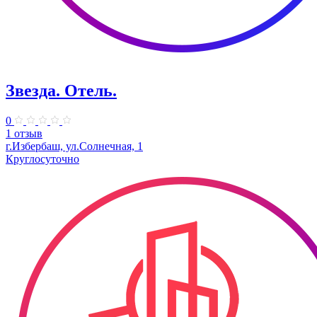
Звезда. Отель.
0
1 отзыв
г.Избербаш, ул.Солнечная, 1
Круглосуточно