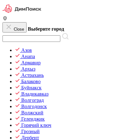
Выберите город
Close
Азов
Анапа
Армавир
Архыз
Астрахань
Балаково
Буйнакск
Владикавказ
Волгоград
Волгодонск
Волжский
Геленджик
Горячий ключ
Грозный
Дербент