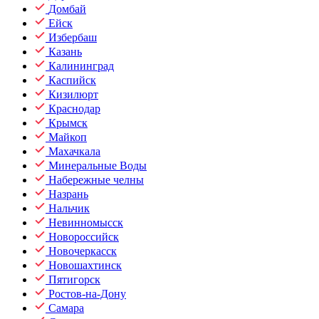
Домбай
Ейск
Избербаш
Казань
Калининград
Каспийск
Кизилюрт
Краснодар
Крымск
Майкоп
Махачкала
Минеральные Воды
Набережные челны
Назрань
Нальчик
Невинномысск
Новороссийск
Новочеркасск
Новошахтинск
Пятигорск
Ростов-на-Дону
Самара