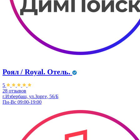
Роял / Royal. Отель.
5
28 отзывов
г.Избербаш, ул.Зорге, 56/Б
Пн-Вс 09:00-19:00