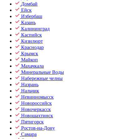
Домбай
Ейск
Избербаш
Казань
Калининград
Каспийск
Кизилюрт
Краснодар
Крымск
Майкоп
Махачкала
Минеральные Воды
Набережные челны
Назрань
Нальчик
Невинномысск
Новороссийск
Новочеркасск
Новошахтинск
Пятигорск
Ростов-на-Дону
Самара