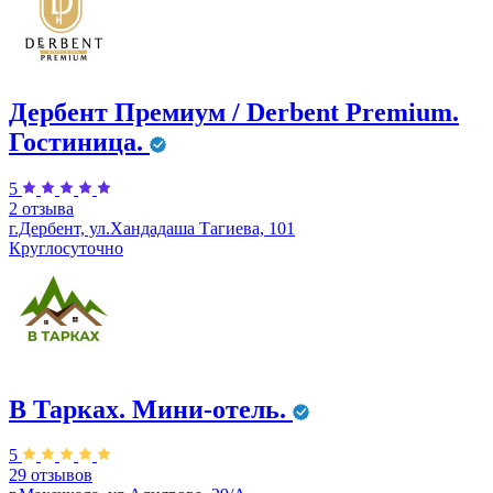
Дербент Премиум / Derbent Premium.
Гостиница.
5
2 отзыва
г.Дербент, ул.​Хандадаша Тагиева, 101
Круглосуточно
В Тарках. Мини-отель.
5
29 отзывов