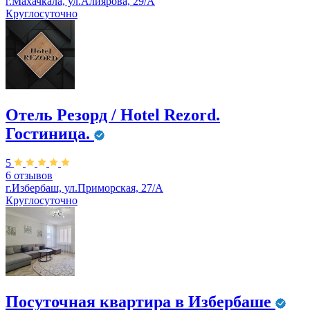
г.Махачкала, ул.Алиярова, 29/А
Круглосуточно
Отель Резорд / Hotel Rezord.
Гостиница.
5
6 отзывов
г.Избербаш, ул.Приморская, 27/А
Круглосуточно
Посуточная квартира в Избербаше