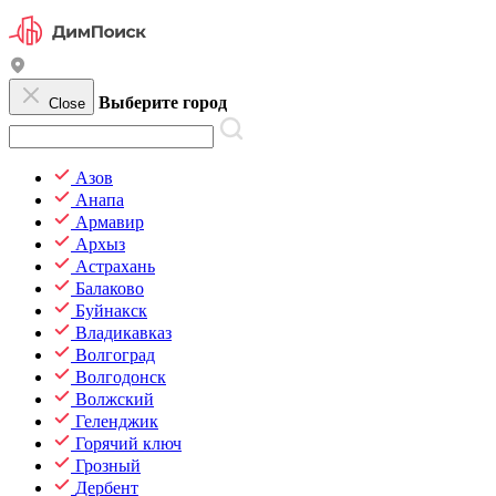
Выберите город
Close
Азов
Анапа
Армавир
Архыз
Астрахань
Балаково
Буйнакск
Владикавказ
Волгоград
Волгодонск
Волжский
Геленджик
Горячий ключ
Грозный
Дербент