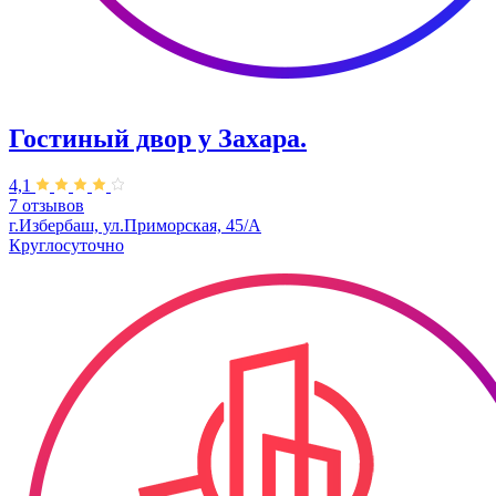
Гостиный двор у Захара.
4,1
7 отзывов
г.Избербаш, ул.Приморская, 45/А
Круглосуточно