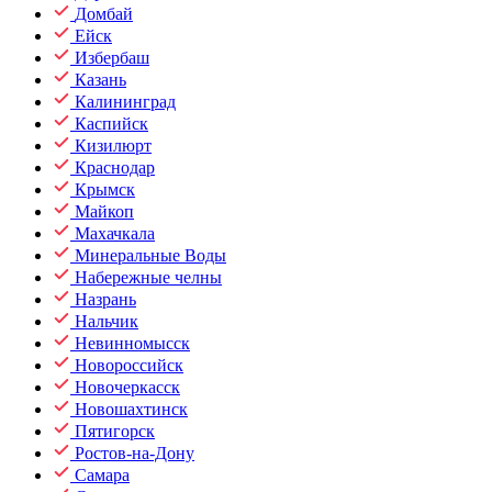
Домбай
Ейск
Избербаш
Казань
Калининград
Каспийск
Кизилюрт
Краснодар
Крымск
Майкоп
Махачкала
Минеральные Воды
Набережные челны
Назрань
Нальчик
Невинномысск
Новороссийск
Новочеркасск
Новошахтинск
Пятигорск
Ростов-на-Дону
Самара