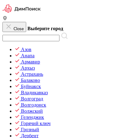
Выберите город
Close
Азов
Анапа
Армавир
Архыз
Астрахань
Балаково
Буйнакск
Владикавказ
Волгоград
Волгодонск
Волжский
Геленджик
Горячий ключ
Грозный
Дербент