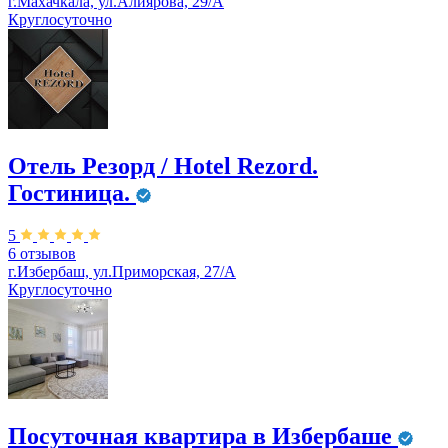
г.Махачкала, ул.Алиярова, 29/А
Круглосуточно
Отель Резорд / Hotel Rezord.
Гостиница.
5
6 отзывов
г.Избербаш, ул.Приморская, 27/А
Круглосуточно
Посуточная квартира в Избербаше