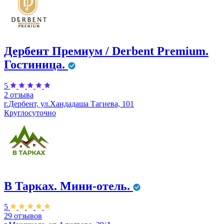
Дербент Премиум / Derbent Premium.
Гостиница.
5
2 отзыва
г.Дербент, ул.​Хандадаша Тагиева, 101
Круглосуточно
В Тарках. Мини-отель.
5
29 отзывов