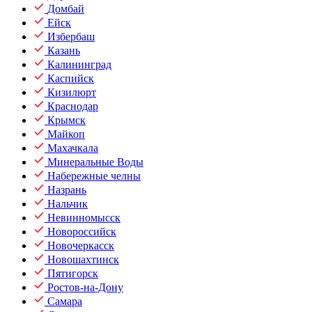
Домбай
Ейск
Избербаш
Казань
Калининград
Каспийск
Кизилюрт
Краснодар
Крымск
Майкоп
Махачкала
Минеральные Воды
Набережные челны
Назрань
Нальчик
Невинномысск
Новороссийск
Новочеркасск
Новошахтинск
Пятигорск
Ростов-на-Дону
Самара