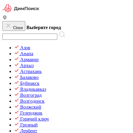
Выберите город
Close
Азов
Анапа
Армавир
Архыз
Астрахань
Балаково
Буйнакск
Владикавказ
Волгоград
Волгодонск
Волжский
Геленджик
Горячий ключ
Грозный
Дербент