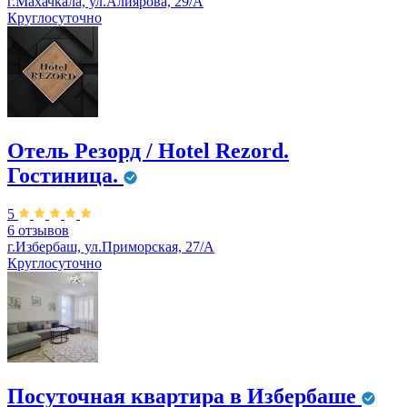
г.Махачкала, ул.Алиярова, 29/А
Круглосуточно
Отель Резорд / Hotel Rezord.
Гостиница.
5
6 отзывов
г.Избербаш, ул.Приморская, 27/А
Круглосуточно
Посуточная квартира в Избербаше