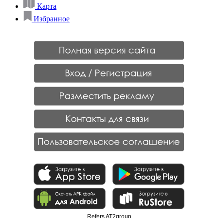
Карта
Избранное
Refers AT2group