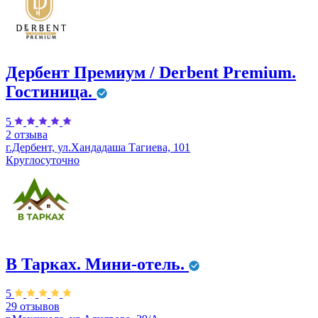
Дербент Премиум / Derbent Premium.
Гостиница.
5
2 отзыва
г.Дербент, ул.​Хандадаша Тагиева, 101
Круглосуточно
В Тарках. Мини-отель.
5
29 отзывов