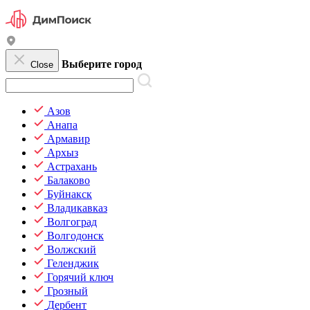
Выберите город
Close
Азов
Анапа
Армавир
Архыз
Астрахань
Балаково
Буйнакск
Владикавказ
Волгоград
Волгодонск
Волжский
Геленджик
Горячий ключ
Грозный
Дербент