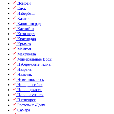
Домбай
Ейск
Избербаш
Казань
Калининград
Каспийск
Кизилюрт
Краснодар
Крымск
Майкоп
Махачкала
Минеральные Воды
Набережные челны
Назрань
Нальчик
Невинномысск
Новороссийск
Новочеркасск
Новошахтинск
Пятигорск
Ростов-на-Дону
Самара