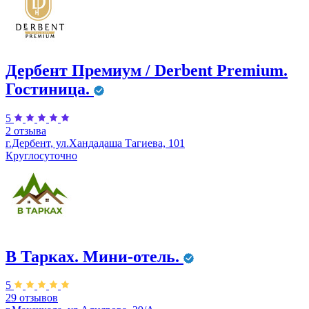
Дербент Премиум / Derbent Premium.
Гостиница.
5
2 отзыва
г.Дербент, ул.​Хандадаша Тагиева, 101
Круглосуточно
В Тарках. Мини-отель.
5
29 отзывов