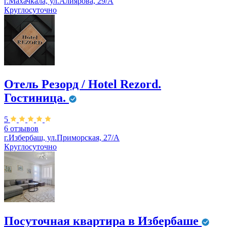
г.Махачкала, ул.Алиярова, 29/А
Круглосуточно
Отель Резорд / Hotel Rezord.
Гостиница.
5
6 отзывов
г.Избербаш, ул.Приморская, 27/А
Круглосуточно
Посуточная квартира в Избербаше