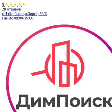
5
28 отзывов
г.Избербаш, ул.Зорге, 56/Б
Пн-Вс 09:00-19:00