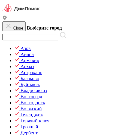
Выберите город
Close
Азов
Анапа
Армавир
Архыз
Астрахань
Балаково
Буйнакск
Владикавказ
Волгоград
Волгодонск
Волжский
Геленджик
Горячий ключ
Грозный
Дербент