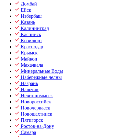
Домбай
Ейск
Избербаш
Казань
Калининград
Каспийск
Кизилюрт
Краснодар
Крымск
Майкоп
Махачкала
Минеральные Воды
Набережные челны
Назрань
Нальчик
Невинномысск
Новороссийск
Новочеркасск
Новошахтинск
Пятигорск
Ростов-на-Дону
Самара