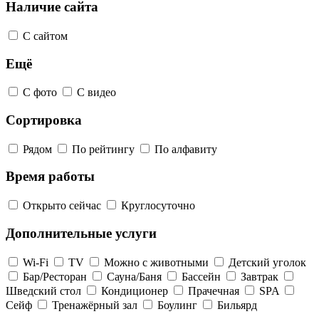
Наличие сайта
С сайтом
Ещё
С фото
С видео
Сортировка
Рядом
По рейтингу
По алфавиту
Время работы
Открыто сейчас
Круглосуточно
Дополнительные услуги
Wi-Fi
TV
Можно с животными
Детский уголок
Бар/Ресторан
Сауна/Баня
Бассейн
Завтрак
Шведский стол
Кондиционер
Прачечная
SPA
Сейф
Тренажёрный зал
Боулинг
Бильярд