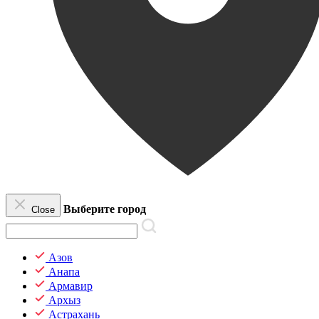
Выберите город
Close
Азов
Анапа
Армавир
Архыз
Астрахань