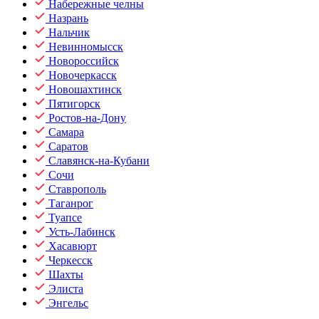
Набережные челны
Назрань
Нальчик
Невинномысск
Новороссийск
Новочеркасск
Новошахтинск
Пятигорск
Ростов-на-Дону
Самара
Саратов
Славянск-на-Кубани
Сочи
Ставрополь
Таганрог
Туапсе
Усть-Лабинск
Хасавюрт
Черкесск
Шахты
Элиста
Энгельс