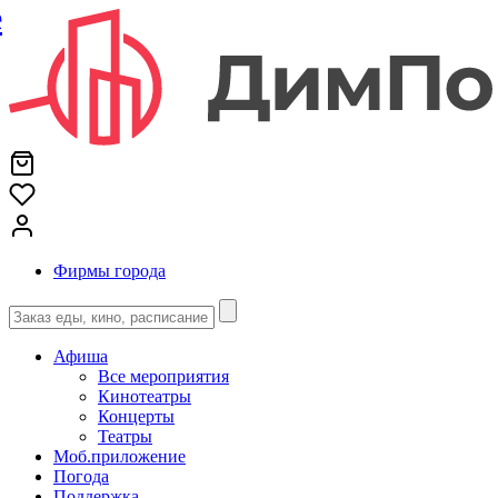
е
Фирмы города
Афиша
Все мероприятия
Кинотеатры
Концерты
Театры
Моб.приложение
Погода
Поддержка