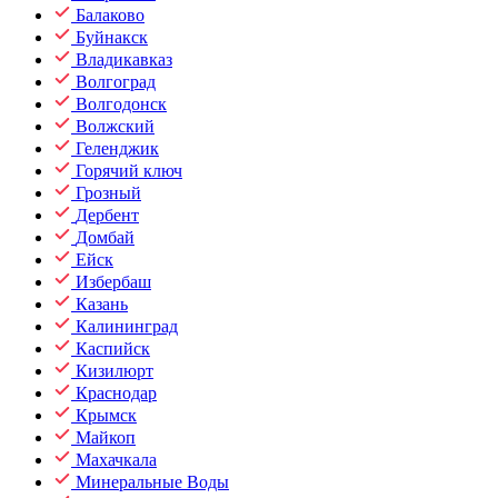
Балаково
Буйнакск
Владикавказ
Волгоград
Волгодонск
Волжский
Геленджик
Горячий ключ
Грозный
Дербент
Домбай
Ейск
Избербаш
Казань
Калининград
Каспийск
Кизилюрт
Краснодар
Крымск
Майкоп
Махачкала
Минеральные Воды