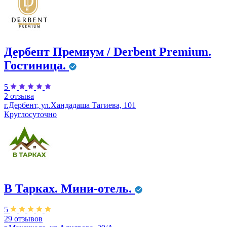
Дербент Премиум / Derbent Premium.
Гостиница.
5
2 отзыва
г.Дербент, ул.​Хандадаша Тагиева, 101
Круглосуточно
В Тарках. Мини-отель.
5
29 отзывов