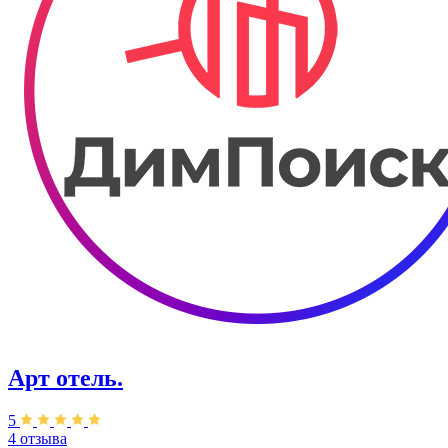
Арт отель.
5
4 отзыва