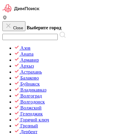
Выберите город
Close
Азов
Анапа
Армавир
Архыз
Астрахань
Балаково
Буйнакск
Владикавказ
Волгоград
Волгодонск
Волжский
Геленджик
Горячий ключ
Грозный
Дербент