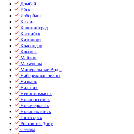
Домбай
Ейск
Избербаш
Казань
Калининград
Каспийск
Кизилюрт
Краснодар
Крымск
Майкоп
Махачкала
Минеральные Воды
Набережные челны
Назрань
Нальчик
Невинномысск
Новороссийск
Новочеркасск
Новошахтинск
Пятигорск
Ростов-на-Дону
Самара