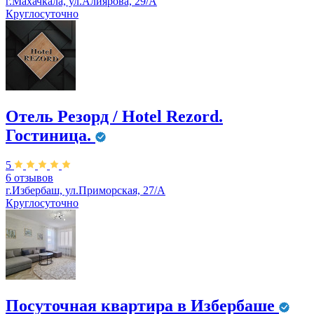
г.Махачкала, ул.Алиярова, 29/А
Круглосуточно
Отель Резорд / Hotel Rezord.
Гостиница.
5
6 отзывов
г.Избербаш, ул.Приморская, 27/А
Круглосуточно
Посуточная квартира в Избербаше