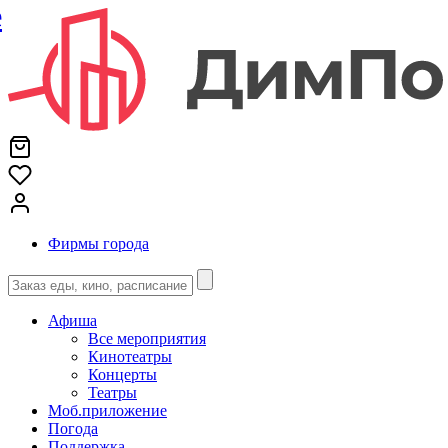
е
Фирмы города
Афиша
Все мероприятия
Кинотеатры
Концерты
Театры
Моб.приложение
Погода
Поддержка