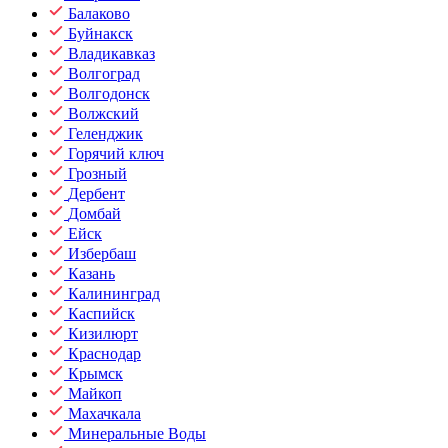
Балаково
Буйнакск
Владикавказ
Волгоград
Волгодонск
Волжский
Геленджик
Горячий ключ
Грозный
Дербент
Домбай
Ейск
Избербаш
Казань
Калининград
Каспийск
Кизилюрт
Краснодар
Крымск
Майкоп
Махачкала
Минеральные Воды