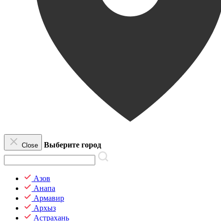
Выберите город
Close
Азов
Анапа
Армавир
Архыз
Астрахань