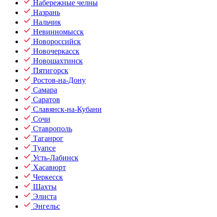
Набережные челны
Назрань
Нальчик
Невинномысск
Новороссийск
Новочеркасск
Новошахтинск
Пятигорск
Ростов-на-Дону
Самара
Саратов
Славянск-на-Кубани
Сочи
Ставрополь
Таганрог
Туапсе
Усть-Лабинск
Хасавюрт
Черкесск
Шахты
Элиста
Энгельс