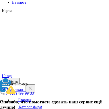
На карте
Карта
Назад
Меню
Выберите номер
Махачкала
8 (928) 499-99-33
Главная
Спасибо, что помогаете сделать наш сервис ещё
Отменить
лучше!
Каталог фирм