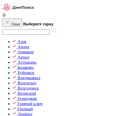
Выберите город
Close
Азов
Анапа
Армавир
Архыз
Астрахань
Балаково
Буйнакск
Владикавказ
Волгоград
Волгодонск
Волжский
Геленджик
Горячий ключ
Грозный
Дербент