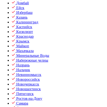
Домбай
Ейск
Избербаш
Казань
Калининград
Каспийск
Кизилюрт
Краснодар
Крымск
Майкоп
Махачкала
Минеральные Воды
Набережные челны
Назрань
Нальчик
Невинномысск
Новороссийск
Новочеркасск
Новошахтинск
Пятигорск
Ростов-на-Дону
Самара