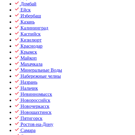
Домбай
Ейск
Избербаш
Казань
Калининград
Каспийск
Кизилюрт
Краснодар
Крымск
Майкоп
Махачкала
Минеральные Воды
Набережные челны
Назрань
Нальчик
Невинномысск
Новороссийск
Новочеркасск
Новошахтинск
Пятигорск
Ростов-на-Дону
Самара