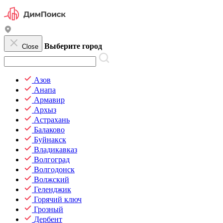
Выберите город
Close
Азов
Анапа
Армавир
Архыз
Астрахань
Балаково
Буйнакск
Владикавказ
Волгоград
Волгодонск
Волжский
Геленджик
Горячий ключ
Грозный
Дербент