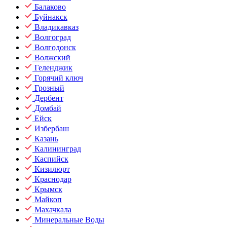
Балаково
Буйнакск
Владикавказ
Волгоград
Волгодонск
Волжский
Геленджик
Горячий ключ
Грозный
Дербент
Домбай
Ейск
Избербаш
Казань
Калининград
Каспийск
Кизилюрт
Краснодар
Крымск
Майкоп
Махачкала
Минеральные Воды