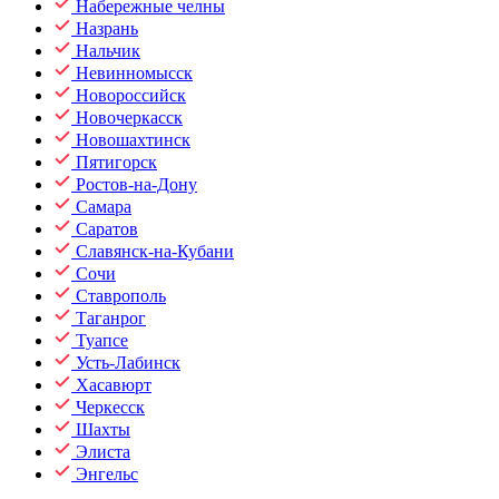
Набережные челны
Назрань
Нальчик
Невинномысск
Новороссийск
Новочеркасск
Новошахтинск
Пятигорск
Ростов-на-Дону
Самара
Саратов
Славянск-на-Кубани
Сочи
Ставрополь
Таганрог
Туапсе
Усть-Лабинск
Хасавюрт
Черкесск
Шахты
Элиста
Энгельс