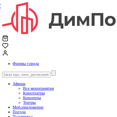
е
Фирмы города
Афиша
Все мероприятия
Кинотеатры
Концерты
Театры
Моб.приложение
Погода
Поддержка