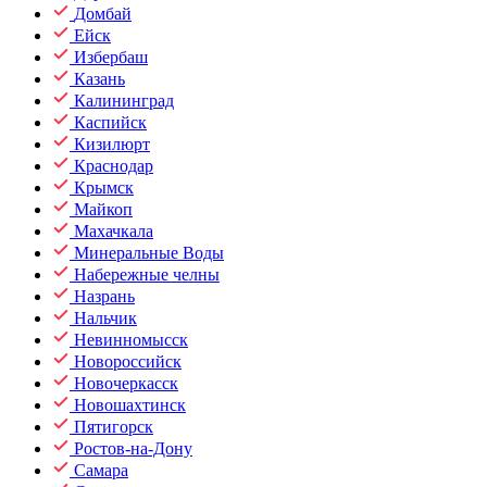
Домбай
Ейск
Избербаш
Казань
Калининград
Каспийск
Кизилюрт
Краснодар
Крымск
Майкоп
Махачкала
Минеральные Воды
Набережные челны
Назрань
Нальчик
Невинномысск
Новороссийск
Новочеркасск
Новошахтинск
Пятигорск
Ростов-на-Дону
Самара