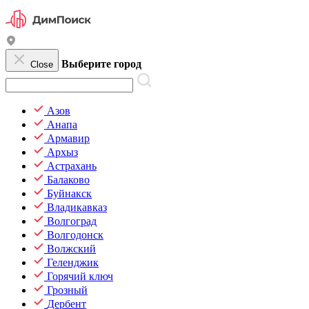
Выберите город
Close
Азов
Анапа
Армавир
Архыз
Астрахань
Балаково
Буйнакск
Владикавказ
Волгоград
Волгодонск
Волжский
Геленджик
Горячий ключ
Грозный
Дербент