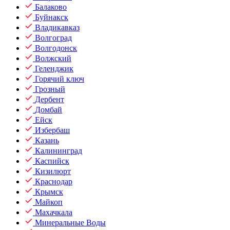
Балаково
Буйнакск
Владикавказ
Волгоград
Волгодонск
Волжский
Геленджик
Горячий ключ
Грозный
Дербент
Домбай
Ейск
Избербаш
Казань
Калининград
Каспийск
Кизилюрт
Краснодар
Крымск
Майкоп
Махачкала
Минеральные Воды