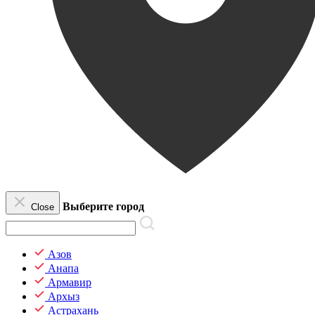
Выберите город
Close
Азов
Анапа
Армавир
Архыз
Астрахань