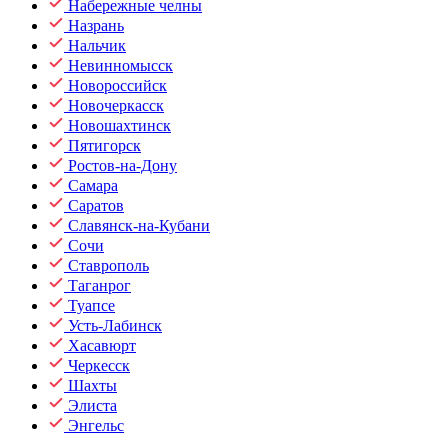
Набережные челны
Назрань
Нальчик
Невинномысск
Новороссийск
Новочеркасск
Новошахтинск
Пятигорск
Ростов-на-Дону
Самара
Саратов
Славянск-на-Кубани
Сочи
Ставрополь
Таганрог
Туапсе
Усть-Лабинск
Хасавюрт
Черкесск
Шахты
Элиста
Энгельс