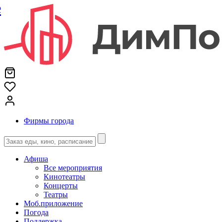
е
Фирмы города
Афиша
Все мероприятия
Кинотеатры
Концерты
Театры
Моб.приложение
Погода
Поддержка