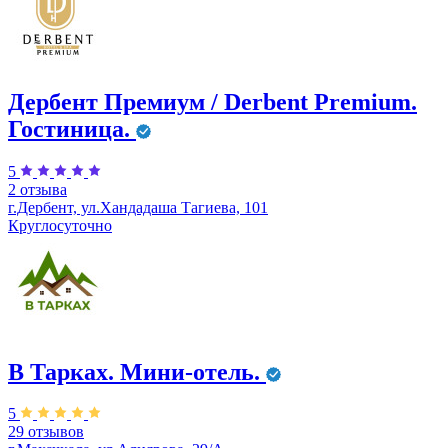
Дербент Премиум / Derbent Premium.
Гостиница.
5
2 отзыва
г.Дербент, ул.​Хандадаша Тагиева, 101
Круглосуточно
В Тарках. Мини-отель.
5
29 отзывов