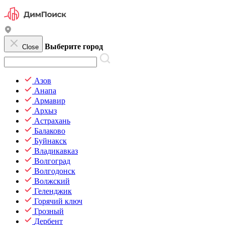
Выберите город
Close
Азов
Анапа
Армавир
Архыз
Астрахань
Балаково
Буйнакск
Владикавказ
Волгоград
Волгодонск
Волжский
Геленджик
Горячий ключ
Грозный
Дербент