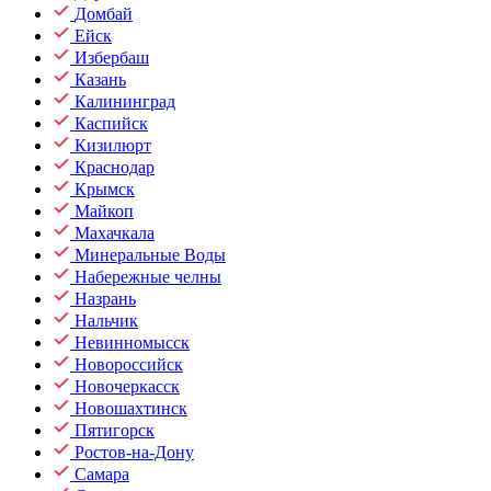
Домбай
Ейск
Избербаш
Казань
Калининград
Каспийск
Кизилюрт
Краснодар
Крымск
Майкоп
Махачкала
Минеральные Воды
Набережные челны
Назрань
Нальчик
Невинномысск
Новороссийск
Новочеркасск
Новошахтинск
Пятигорск
Ростов-на-Дону
Самара