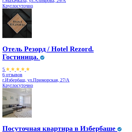
г.Махачкала, ул.Алиярова, 29/А
Круглосуточно
Отель Резорд / Hotel Rezord.
Гостиница.
5
6 отзывов
г.Избербаш, ул.Приморская, 27/А
Круглосуточно
Посуточная квартира в Избербаше