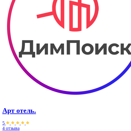
Арт отель.
5
4 отзыва