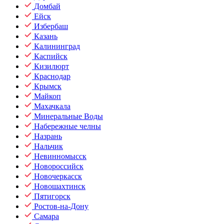
Домбай
Ейск
Избербаш
Казань
Калининград
Каспийск
Кизилюрт
Краснодар
Крымск
Майкоп
Махачкала
Минеральные Воды
Набережные челны
Назрань
Нальчик
Невинномысск
Новороссийск
Новочеркасск
Новошахтинск
Пятигорск
Ростов-на-Дону
Самара