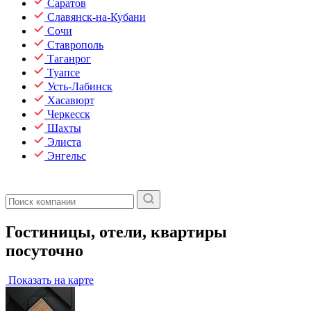
Саратов
Славянск-на-Кубани
Сочи
Ставрополь
Таганрог
Туапсе
Усть-Лабинск
Хасавюрт
Черкесск
Шахты
Элиста
Энгельс
Гостиницы, отели, квартиры
посуточно
Показать на карте