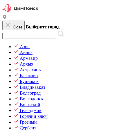
Выберите город
Close
Азов
Анапа
Армавир
Архыз
Астрахань
Балаково
Буйнакск
Владикавказ
Волгоград
Волгодонск
Волжский
Геленджик
Горячий ключ
Грозный
Дербент