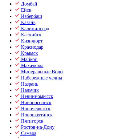
Домбай
Ейск
Избербаш
Казань
Калининград
Каспийск
Кизилюрт
Краснодар
Крымск
Майкоп
Махачкала
Минеральные Воды
Набережные челны
Назрань
Нальчик
Невинномысск
Новороссийск
Новочеркасск
Новошахтинск
Пятигорск
Ростов-на-Дону
Самара