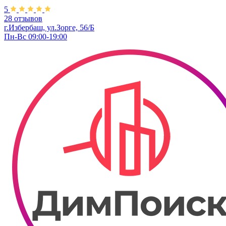
5
28 отзывов
г.Избербаш, ул.Зорге, 56/Б
Пн-Вс 09:00-19:00