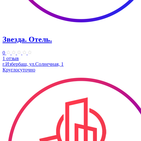
Звезда. Отель.
0
1 отзыв
г.Избербаш, ул.Солнечная, 1
Круглосуточно