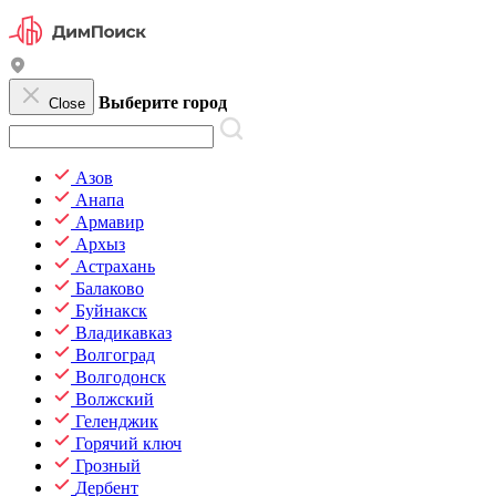
Выберите город
Close
Азов
Анапа
Армавир
Архыз
Астрахань
Балаково
Буйнакск
Владикавказ
Волгоград
Волгодонск
Волжский
Геленджик
Горячий ключ
Грозный
Дербент