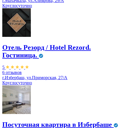
г.Махачкала, ул.Алиярова, 29/А
Круглосуточно
Отель Резорд / Hotel Rezord.
Гостиница.
5
6 отзывов
г.Избербаш, ул.Приморская, 27/А
Круглосуточно
Посуточная квартира в Избербаше