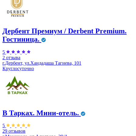
Дербент Премиум / Derbent Premium.
Гостиница.
5
2 отзыва
г.Дербент, ул.​Хандадаша Тагиева, 101
Круглосуточно
В Тарках. Мини-отель.
5
29 отзывов