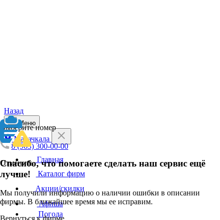
Назад
Меню
Выберите номер
Махачкала
8 (963) 300-00-00
Главная
Спасибо, что помогаете сделать наш сервис ещё
Отменить
лучше!
Каталог фирм
Акции/скидки
Мы получили информацию о наличии ошибки в описании
фирмы. В ближайшее время мы ее исправим.
Афиша
Погода
Вернуться к фирме