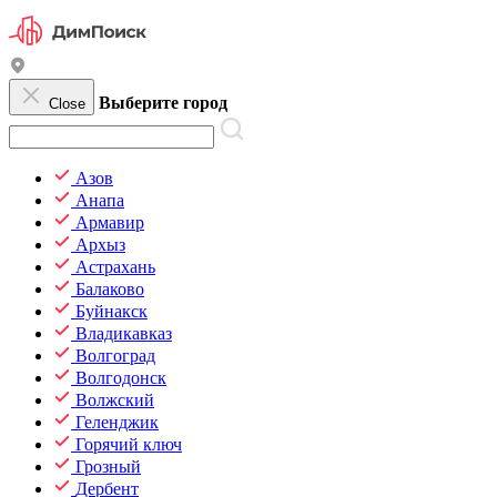
Выберите город
Close
Азов
Анапа
Армавир
Архыз
Астрахань
Балаково
Буйнакск
Владикавказ
Волгоград
Волгодонск
Волжский
Геленджик
Горячий ключ
Грозный
Дербент