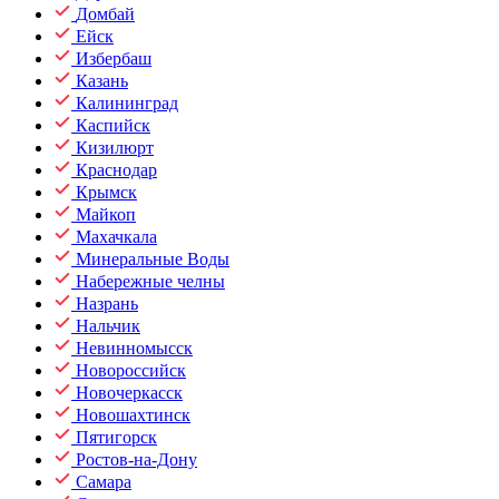
Домбай
Ейск
Избербаш
Казань
Калининград
Каспийск
Кизилюрт
Краснодар
Крымск
Майкоп
Махачкала
Минеральные Воды
Набережные челны
Назрань
Нальчик
Невинномысск
Новороссийск
Новочеркасск
Новошахтинск
Пятигорск
Ростов-на-Дону
Самара