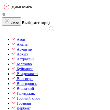
Выберите город
Close
Азов
Анапа
Армавир
Архыз
Астрахань
Балаково
Буйнакск
Владикавказ
Волгоград
Волгодонск
Волжский
Геленджик
Горячий ключ
Грозный
Дербент