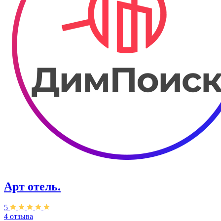
Арт отель.
5
4 отзыва