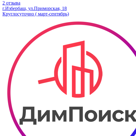
2 отзыва
г.Избербаш, ул.Приморская, 18
Круглосуточно ( март-сентябрь)