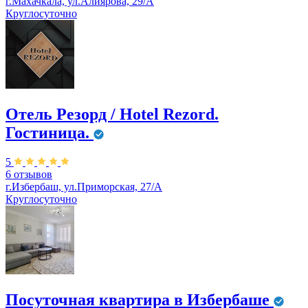
г.Махачкала, ул.Алиярова, 29/А
Круглосуточно
Отель Резорд / Hotel Rezord.
Гостиница.
5
6 отзывов
г.Избербаш, ул.Приморская, 27/А
Круглосуточно
Посуточная квартира в Избербаше