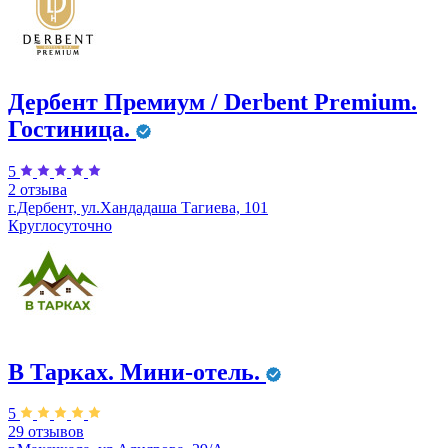
Дербент Премиум / Derbent Premium.
Гостиница.
5
2 отзыва
г.Дербент, ул.​Хандадаша Тагиева, 101
Круглосуточно
В Тарках. Мини-отель.
5
29 отзывов