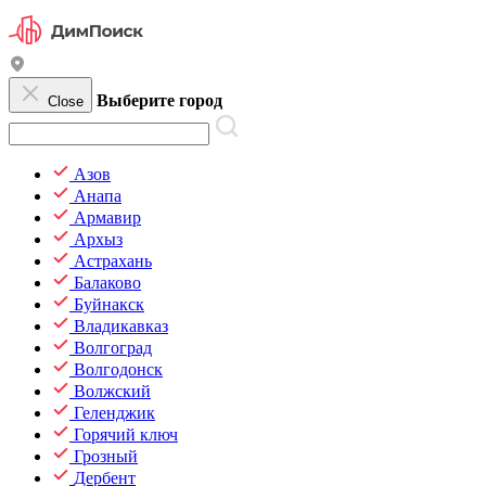
Выберите город
Close
Азов
Анапа
Армавир
Архыз
Астрахань
Балаково
Буйнакск
Владикавказ
Волгоград
Волгодонск
Волжский
Геленджик
Горячий ключ
Грозный
Дербент