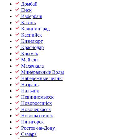
Домбай
Ейск
Избербаш
Казань
Калининград
Каспийск
Кизилюрт
Краснодар
Крымск
Майкоп
Махачкала
Минеральные Воды
Набережные челны
Назрань
Нальчик
Невинномысск
Новороссийск
Новочеркасск
Новошахтинск
Пятигорск
Ростов-на-Дону
Самара