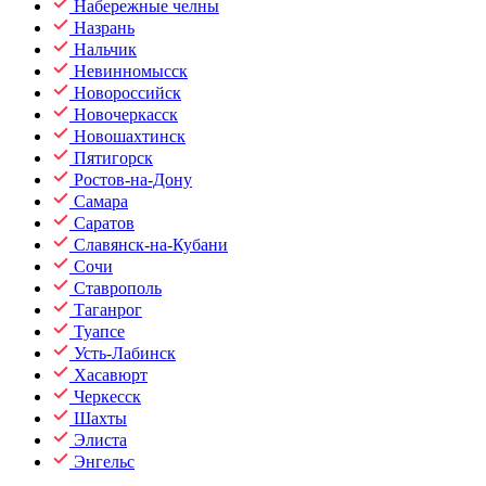
Набережные челны
Назрань
Нальчик
Невинномысск
Новороссийск
Новочеркасск
Новошахтинск
Пятигорск
Ростов-на-Дону
Самара
Саратов
Славянск-на-Кубани
Сочи
Ставрополь
Таганрог
Туапсе
Усть-Лабинск
Хасавюрт
Черкесск
Шахты
Элиста
Энгельс