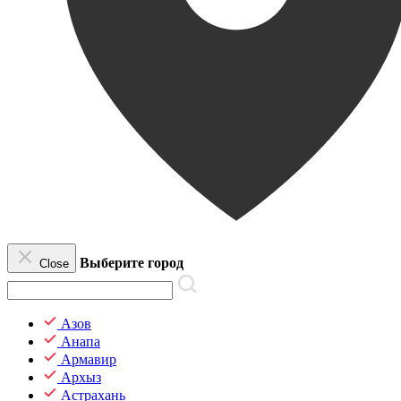
Выберите город
Close
Азов
Анапа
Армавир
Архыз
Астрахань