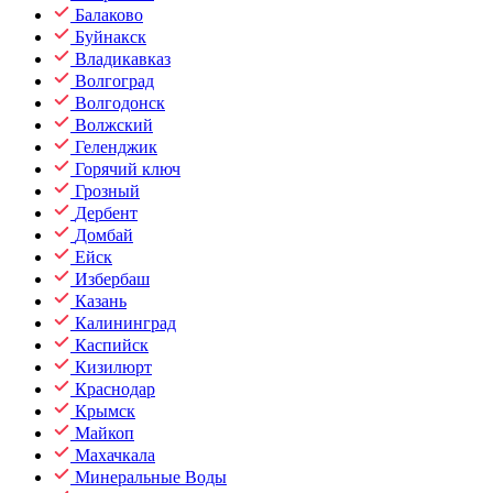
Балаково
Буйнакск
Владикавказ
Волгоград
Волгодонск
Волжский
Геленджик
Горячий ключ
Грозный
Дербент
Домбай
Ейск
Избербаш
Казань
Калининград
Каспийск
Кизилюрт
Краснодар
Крымск
Майкоп
Махачкала
Минеральные Воды