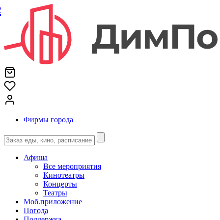
е
Фирмы города
Афиша
Все мероприятия
Кинотеатры
Концерты
Театры
Моб.приложение
Погода
Поддержка