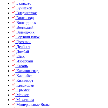
Балаково
Буйнакск
Владикавказ
Волгоград
Волгодонск
Волжский
Геленджик
Горячий ключ
Грозный
Дербент
Домбай
Ейск
Избербаш
Казань
Калининград
Каспийск
Кизилюрт
Краснодар
Крымск
Майкоп
Махачкала
Минеральные Воды