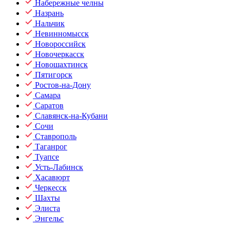
Набережные челны
Назрань
Нальчик
Невинномысск
Новороссийск
Новочеркасск
Новошахтинск
Пятигорск
Ростов-на-Дону
Самара
Саратов
Славянск-на-Кубани
Сочи
Ставрополь
Таганрог
Туапсе
Усть-Лабинск
Хасавюрт
Черкесск
Шахты
Элиста
Энгельс