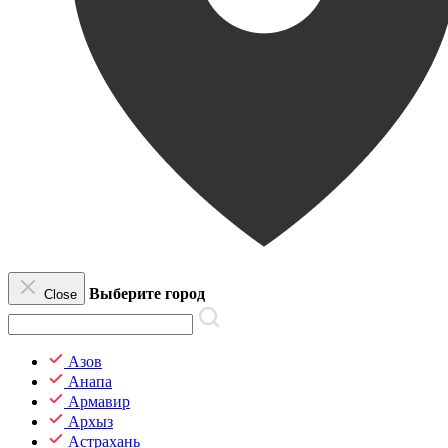
Выберите город
Close
Азов
Анапа
Армавир
Архыз
Астрахань