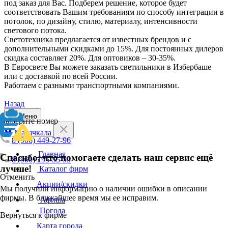
под заказ для Вас. Подберем решение, которое будет
соответствовать Вашим требованиям по способу интеграции в
потолок, по дизайну, стилю, материалу, интенсивности
светового потока.
Светотехника предлагается от известных брендов и с
дополнительными скидками до 15%. Для постоянных дилеров
скидка составляет 20%. Для оптовиков – 30-35%.
В Евросвете Вы можете заказать светильники в Избербаше
или с доставкой по всей России.
Работаем с разными транспортными компаниями.
Назад
Меню
Выберите номер
Махачкала
8 (906) 449-27-96
Главная
Спасибо, что помогаете сделать наш сервис ещё
8 (960) 195-55-55
лучше!
Каталог фирм
Отменить
Акции/скидки
Мы получили информацию о наличии ошибки в описании
фирмы. В ближайшее время мы ее исправим.
Афиша
Погода
Вернуться к фирме
Карта города