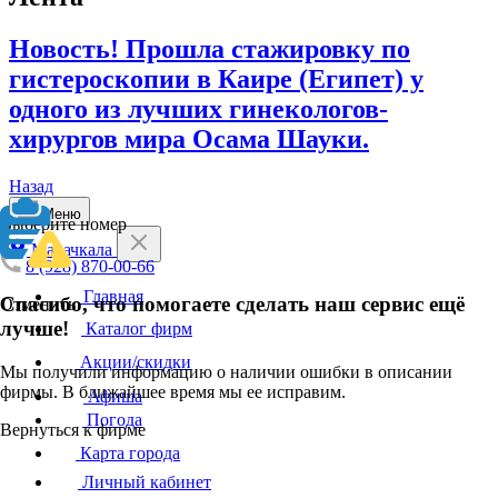
Новость! Прошла стажировку по
гистероскопии в Каире (Египет) у
одного из лучших гинекологов-
хирургов мира Осама Шауки.
Назад
Меню
Выберите номер
Махачкала
8 (928) 870-00-66
Главная
Спасибо, что помогаете сделать наш сервис ещё
Отменить
лучше!
Каталог фирм
Акции/скидки
Мы получили информацию о наличии ошибки в описании
фирмы. В ближайшее время мы ее исправим.
Афиша
Погода
Вернуться к фирме
Карта города
Личный кабинет