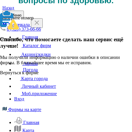
вопросы по здоровью.
Назад
Меню
Выберите номер
Махачкала
8 (928) 373-66-66
Главная
Спасибо, что помогаете сделать наш сервис ещё
Отменить
лучше!
Каталог фирм
Акции/скидки
Мы получили информацию о наличии ошибки в описании
фирмы. В ближайшее время мы ее исправим.
Афиша
Погода
Вернуться к фирме
Карта города
Личный кабинет
Моб.приложение
Вход
Фирмы на карте
Главная
Карта