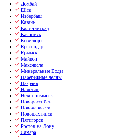
Домбай
Ейск
Избербаш
Казань
Калининград
Каспийск
Кизилюрт
Краснодар
Крымск
Майкоп
Махачкала
Минеральные Воды
Набережные челны
Назрань
Нальчик
Невинномысск
Новороссийск
Новочеркасск
Новошахтинск
Пятигорск
Ростов-на-Дону
Самара