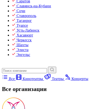
Саратов
Славянск-на-Кубани
Сочи
Ставрополь
Таганрог
Туапсе
Усть-Лабинск
Хасавюрт
Черкесск
Шахты
Элиста
Энгельс
Все
Кинотеатры
Театры
Концерты
Все организации