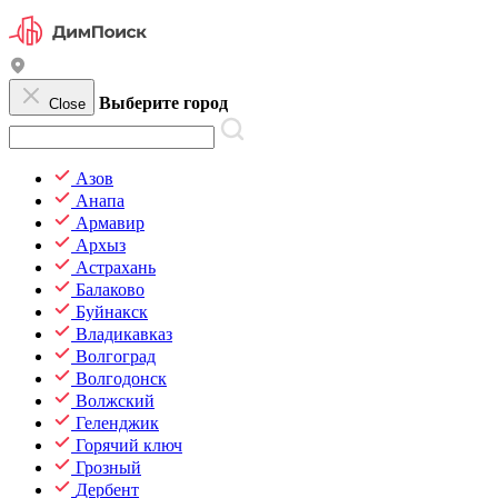
Выберите город
Close
Азов
Анапа
Армавир
Архыз
Астрахань
Балаково
Буйнакск
Владикавказ
Волгоград
Волгодонск
Волжский
Геленджик
Горячий ключ
Грозный
Дербент