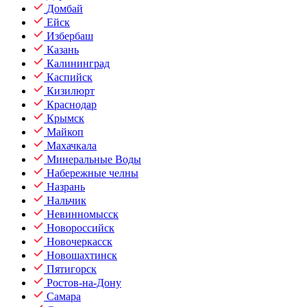
Домбай
Ейск
Избербаш
Казань
Калининград
Каспийск
Кизилюрт
Краснодар
Крымск
Майкоп
Махачкала
Минеральные Воды
Набережные челны
Назрань
Нальчик
Невинномысск
Новороссийск
Новочеркасск
Новошахтинск
Пятигорск
Ростов-на-Дону
Самара