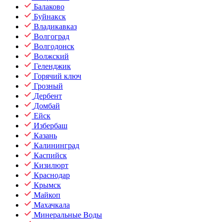
Балаково
Буйнакск
Владикавказ
Волгоград
Волгодонск
Волжский
Геленджик
Горячий ключ
Грозный
Дербент
Домбай
Ейск
Избербаш
Казань
Калининград
Каспийск
Кизилюрт
Краснодар
Крымск
Майкоп
Махачкала
Минеральные Воды