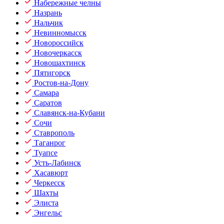
Набережные челны
Назрань
Нальчик
Невинномысск
Новороссийск
Новочеркасск
Новошахтинск
Пятигорск
Ростов-на-Дону
Самара
Саратов
Славянск-на-Кубани
Сочи
Ставрополь
Таганрог
Туапсе
Усть-Лабинск
Хасавюрт
Черкесск
Шахты
Элиста
Энгельс