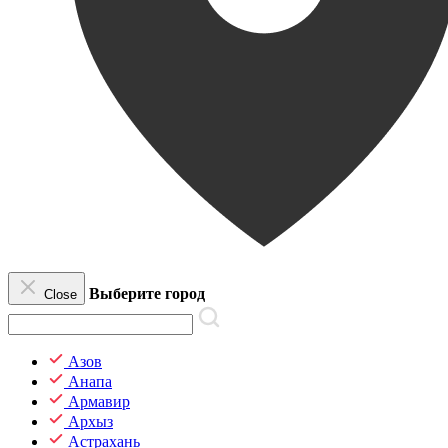
Выберите город
Close
Азов
Анапа
Армавир
Архыз
Астрахань