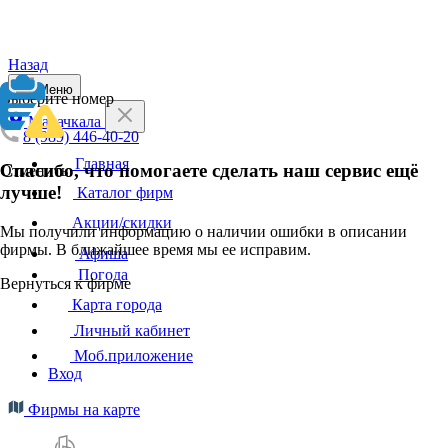
Назад
Меню
Выберите номер
Махачкала
8 (989) 446-40-20
Главная
Спасибо, что помогаете сделать наш сервис ещё
Отменить
лучше!
Каталог фирм
Акции/скидки
Мы получили информацию о наличии ошибки в описании
фирмы. В ближайшее время мы ее исправим.
Афиша
Погода
Вернуться к фирме
Карта города
Личный кабинет
Моб.приложение
Вход
Фирмы на карте