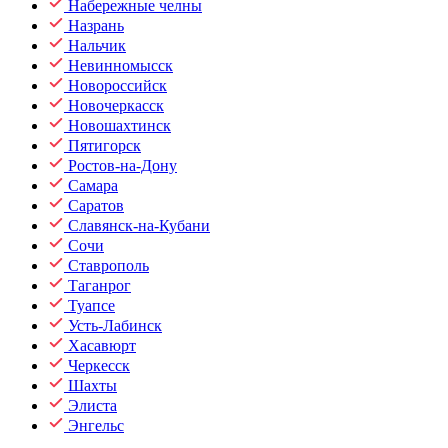
Набережные челны
Назрань
Нальчик
Невинномысск
Новороссийск
Новочеркасск
Новошахтинск
Пятигорск
Ростов-на-Дону
Самара
Саратов
Славянск-на-Кубани
Сочи
Ставрополь
Таганрог
Туапсе
Усть-Лабинск
Хасавюрт
Черкесск
Шахты
Элиста
Энгельс