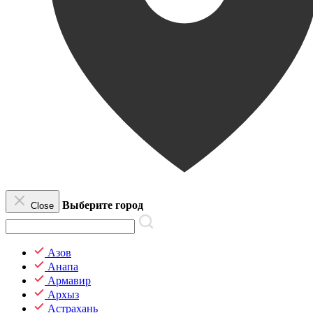
Выберите город
Close
Азов
Анапа
Армавир
Архыз
Астрахань