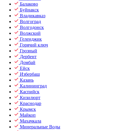
Балаково
Буйнакск
Владикавказ
Волгоград
Волгодонск
Волжский
Геленджик
Горячий ключ
Грозный
Дербент
Домбай
Ейск
Избербаш
Казань
Калининград
Каспийск
Кизилюрт
Краснодар
Крымск
Майкоп
Махачкала
Минеральные Воды