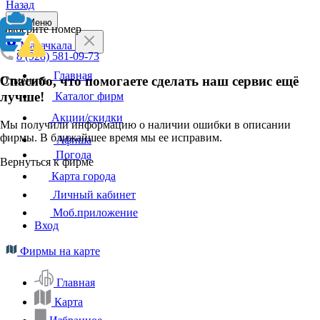
Назад
Меню
Выберите номер
Махачкала
8 (928) 581-09-73
Главная
Спасибо, что помогаете сделать наш сервис ещё
Отменить
лучше!
Каталог фирм
Акции/скидки
Мы получили информацию о наличии ошибки в описании
фирмы. В ближайшее время мы ее исправим.
Афиша
Погода
Вернуться к фирме
Карта города
Личный кабинет
Моб.приложение
Вход
Фирмы на карте
Главная
Карта