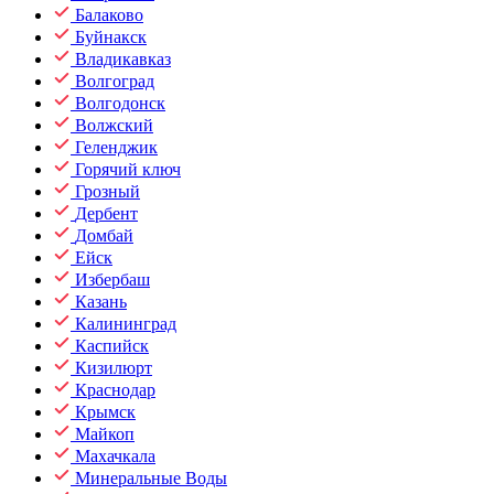
Балаково
Буйнакск
Владикавказ
Волгоград
Волгодонск
Волжский
Геленджик
Горячий ключ
Грозный
Дербент
Домбай
Ейск
Избербаш
Казань
Калининград
Каспийск
Кизилюрт
Краснодар
Крымск
Майкоп
Махачкала
Минеральные Воды