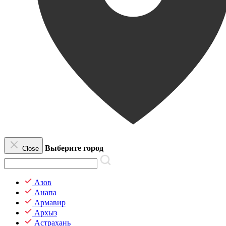
Выберите город
Close
Азов
Анапа
Армавир
Архыз
Астрахань