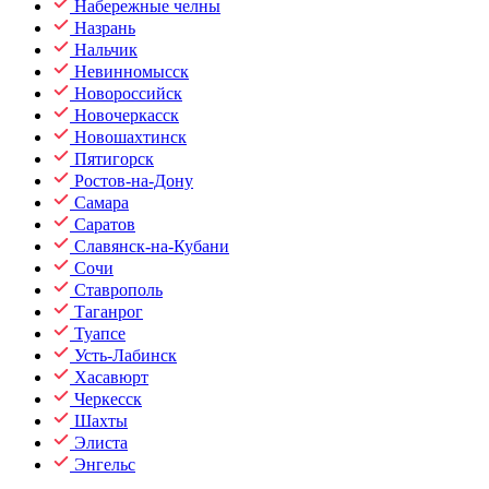
Набережные челны
Назрань
Нальчик
Невинномысск
Новороссийск
Новочеркасск
Новошахтинск
Пятигорск
Ростов-на-Дону
Самара
Саратов
Славянск-на-Кубани
Сочи
Ставрополь
Таганрог
Туапсе
Усть-Лабинск
Хасавюрт
Черкесск
Шахты
Элиста
Энгельс