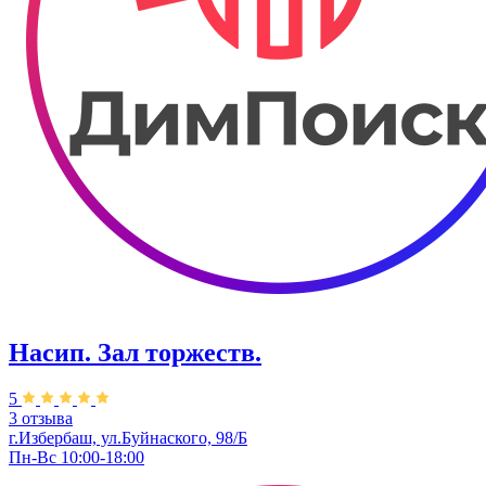
Насип. Зал торжеств.
5
3 отзыва
г.Избербаш, ул.Буйнаского, 98/Б
Пн-Вс 10:00-18:00