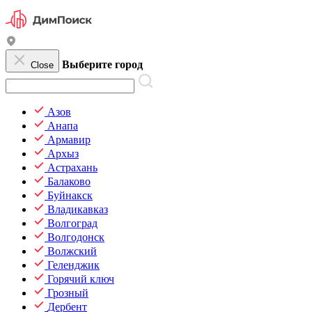
Выберите город
Close
Азов
Анапа
Армавир
Архыз
Астрахань
Балаково
Буйнакск
Владикавказ
Волгоград
Волгодонск
Волжский
Геленджик
Горячий ключ
Грозный
Дербент