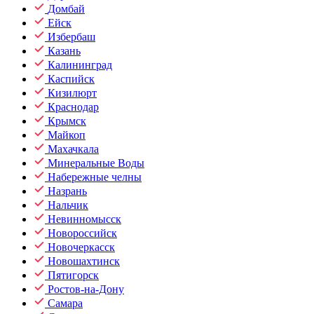
Домбай
Ейск
Избербаш
Казань
Калининград
Каспийск
Кизилюрт
Краснодар
Крымск
Майкоп
Махачкала
Минеральные Воды
Набережные челны
Назрань
Нальчик
Невинномысск
Новороссийск
Новочеркасск
Новошахтинск
Пятигорск
Ростов-на-Дону
Самара