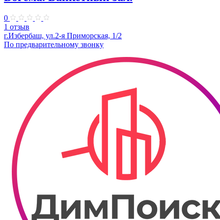
0
1 отзыв
г.Избербаш, ул.2-я Приморская, 1/2
По предварительному звонку