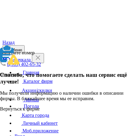
Назад
Меню
Выберите номер
Махачкала
8(963) 402-65-32
Главная
Спасибо, что помогаете сделать наш сервис ещё
Отменить
лучше!
Каталог фирм
Акции/скидки
Мы получили информацию о наличии ошибки в описании
фирмы. В ближайшее время мы ее исправим.
Афиша
Погода
Вернуться к фирме
Карта города
Личный кабинет
Моб.приложение