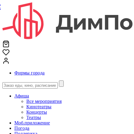
е
Фирмы города
Афиша
Все мероприятия
Кинотеатры
Концерты
Театры
Моб.приложение
Погода
Поддержка