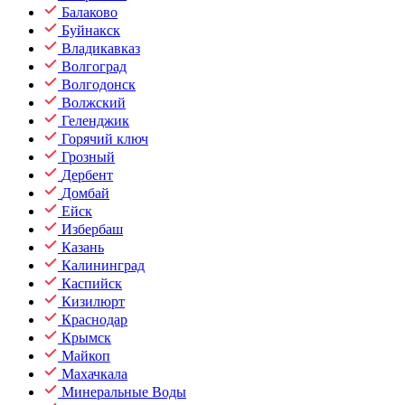
Балаково
Буйнакск
Владикавказ
Волгоград
Волгодонск
Волжский
Геленджик
Горячий ключ
Грозный
Дербент
Домбай
Ейск
Избербаш
Казань
Калининград
Каспийск
Кизилюрт
Краснодар
Крымск
Майкоп
Махачкала
Минеральные Воды