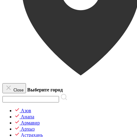
Выберите город
Close
Азов
Анапа
Армавир
Архыз
Астрахань