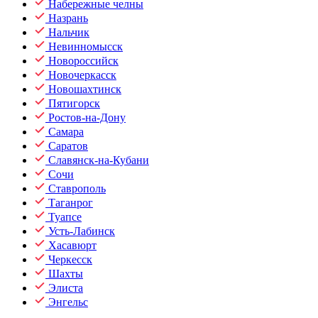
Набережные челны
Назрань
Нальчик
Невинномысск
Новороссийск
Новочеркасск
Новошахтинск
Пятигорск
Ростов-на-Дону
Самара
Саратов
Славянск-на-Кубани
Сочи
Ставрополь
Таганрог
Туапсе
Усть-Лабинск
Хасавюрт
Черкесск
Шахты
Элиста
Энгельс