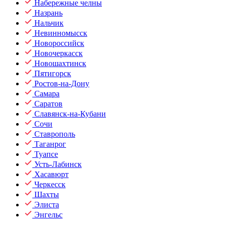
Набережные челны
Назрань
Нальчик
Невинномысск
Новороссийск
Новочеркасск
Новошахтинск
Пятигорск
Ростов-на-Дону
Самара
Саратов
Славянск-на-Кубани
Сочи
Ставрополь
Таганрог
Туапсе
Усть-Лабинск
Хасавюрт
Черкесск
Шахты
Элиста
Энгельс