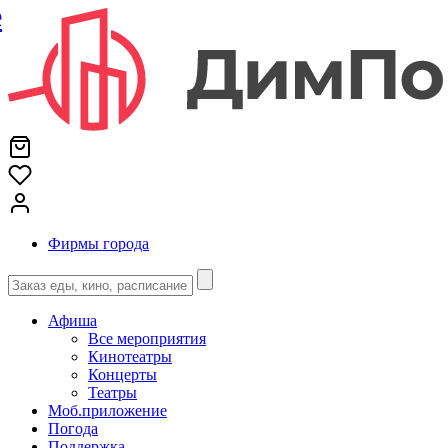
е
Фирмы города
Афиша
Все мероприятия
Кинотеатры
Концерты
Театры
Моб.приложение
Погода
Поддержка