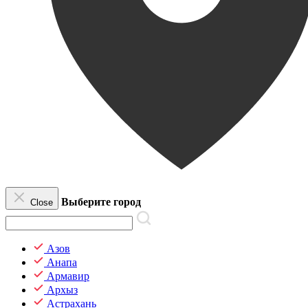
Выберите город
Close
Азов
Анапа
Армавир
Архыз
Астрахань