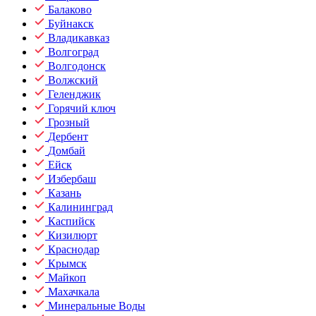
Балаково
Буйнакск
Владикавказ
Волгоград
Волгодонск
Волжский
Геленджик
Горячий ключ
Грозный
Дербент
Домбай
Ейск
Избербаш
Казань
Калининград
Каспийск
Кизилюрт
Краснодар
Крымск
Майкоп
Махачкала
Минеральные Воды