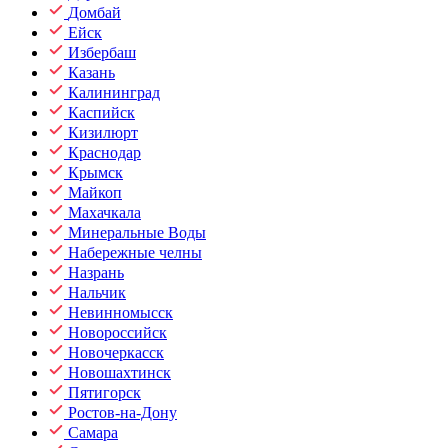
Домбай
Ейск
Избербаш
Казань
Калининград
Каспийск
Кизилюрт
Краснодар
Крымск
Майкоп
Махачкала
Минеральные Воды
Набережные челны
Назрань
Нальчик
Невинномысск
Новороссийск
Новочеркасск
Новошахтинск
Пятигорск
Ростов-на-Дону
Самара