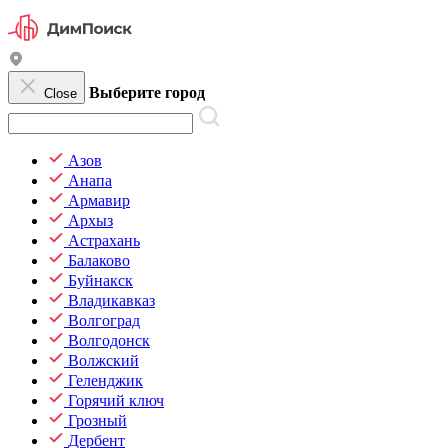
Выберите город
Close
Азов
Анапа
Армавир
Архыз
Астрахань
Балаково
Буйнакск
Владикавказ
Волгоград
Волгодонск
Волжский
Геленджик
Горячий ключ
Грозный
Дербент