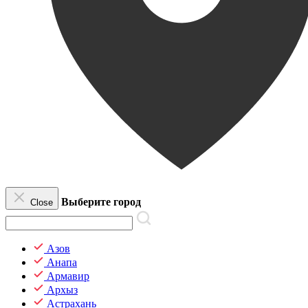
Выберите город
Close
Азов
Анапа
Армавир
Архыз
Астрахань