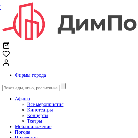
е
Фирмы города
Афиша
Все мероприятия
Кинотеатры
Концерты
Театры
Моб.приложение
Погода
Поддержка