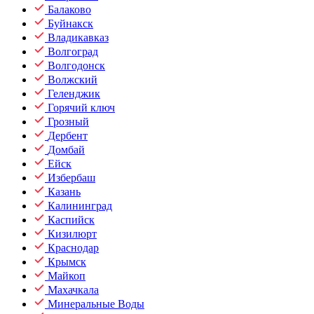
Балаково
Буйнакск
Владикавказ
Волгоград
Волгодонск
Волжский
Геленджик
Горячий ключ
Грозный
Дербент
Домбай
Ейск
Избербаш
Казань
Калининград
Каспийск
Кизилюрт
Краснодар
Крымск
Майкоп
Махачкала
Минеральные Воды