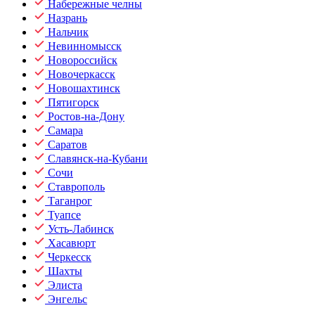
Набережные челны
Назрань
Нальчик
Невинномысск
Новороссийск
Новочеркасск
Новошахтинск
Пятигорск
Ростов-на-Дону
Самара
Саратов
Славянск-на-Кубани
Сочи
Ставрополь
Таганрог
Туапсе
Усть-Лабинск
Хасавюрт
Черкесск
Шахты
Элиста
Энгельс