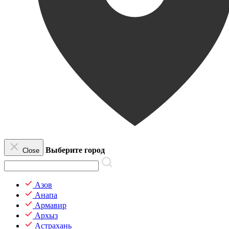
Выберите город
Close
Азов
Анапа
Армавир
Архыз
Астрахань