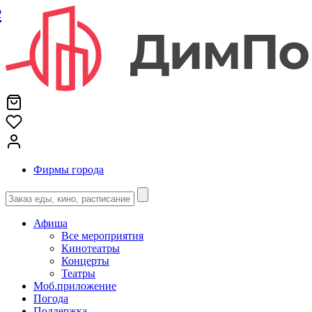
е
Фирмы города
Афиша
Все мероприятия
Кинотеатры
Концерты
Театры
Моб.приложение
Погода
Поддержка