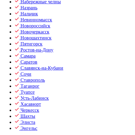
Набережные челны
Назрань
Нальчик
Невинномысск
Новороссийск
Новочеркасск
Новошахтинск
Пятигорск
Ростов-на-Дону
Самара
Саратов
Славянск-на-Кубани
Сочи
Ставрополь
Таганрог
Туапсе
Усть-Лабинск
Хасавюрт
Черкесск
Шахты
Элиста
Энгельс