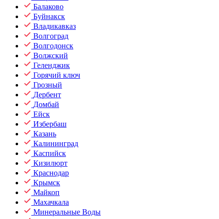
Балаково
Буйнакск
Владикавказ
Волгоград
Волгодонск
Волжский
Геленджик
Горячий ключ
Грозный
Дербент
Домбай
Ейск
Избербаш
Казань
Калининград
Каспийск
Кизилюрт
Краснодар
Крымск
Майкоп
Махачкала
Минеральные Воды